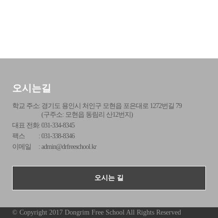
오시는길
학교 주소
:
경기도 용인시 처인구 모현읍 포은대로 1272번길 79
(구주소: 모현읍 동림리 산12번지)
대표 전화
:
031-334-8345
팩스
:
031-338-8346
이메일
:
admin@drfreeschool.kr
오시는 길
© Copyright 2017 Dongrim Free School All Rights Reserved