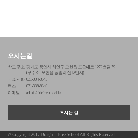
오시는길
학교 주소
:
경기도 용인시 처인구 모현읍 포은대로 1272번길 79
(구주소: 모현읍 동림리 산12번지)
대표 전화
:
031-334-8345
팩스
:
031-338-8346
이메일
:
admin@drfreeschool.kr
오시는 길
© Copyright 2017 Dongrim Free School All Rights Reserved