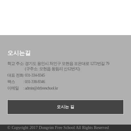
오시는길
학교 주소
:
경기도 용인시 처인구 모현읍 포은대로 1272번길 79
(구주소: 모현읍 동림리 산12번지)
대표 전화
:
031-334-8345
팩스
:
031-338-8346
이메일
:
admin@drfreeschool.kr
오시는 길
© Copyright 2017 Dongrim Free School All Rights Reserved