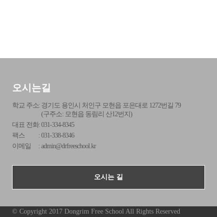
오시는길
학교 주소
:
경기도 용인시 처인구 모현읍 포은대로 1272번길 79
(구주소: 모현읍 동림리 산12번지)
대표 전화
:
031-334-8345
팩스
:
031-338-8346
이메일
:
admin@drfreeschool.kr
오시는 길
© Copyright 2017 Dongrim Free School All Rights Reserved