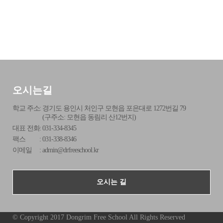
오시는길
학교 주소
:
경기도 용인시 처인구 모현읍 포은대로 1272번길 79
(구주소: 모현읍 동림리 산12번지)
대표 전화
:
031-334-8345
팩스
:
031-338-8346
이메일
:
admin@drfreeschool.kr
오시는 길
© Copyright 2017 Dongrim Free School All Rights Reserved