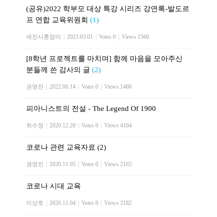
(공유)2022 학부모 대상 특강 시리즈 강연록-발도르
프 연합 교육위원회
(1)
세진시훈엄마
|
2023.03.01
|
Votes 0
|
Views 1560
[8학년 프로젝트를 마치며] 함께 마음을 모아주신
분들께 쓴 감사의 글
(2)
권영진
|
2022.06.14
|
Votes 0
|
Views 1466
피아니스트의 전설 - The Legend Of 1900
최수정
|
2020.12.20
|
Votes 0
|
Views 4104
코로나 관련 교육자료 (2)
권영진
|
2020.11.05
|
Votes 0
|
Views 2165
코로나 시대 교육
이상호
|
2020.11.04
|
Votes 0
|
Views 2182