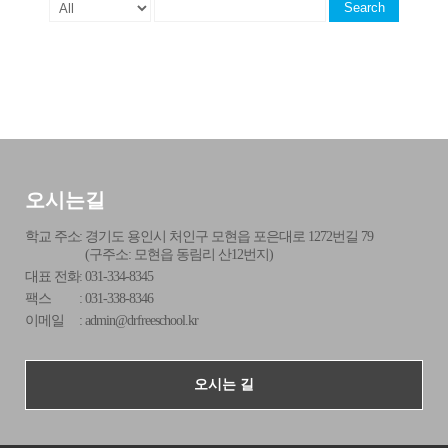
Search
오시는길
학교 주소
:
경기도 용인시 처인구 모현읍 포은대로 1272번길 79
(구주소: 모현읍 동림리 산12번지)
대표 전화
:
031-334-8345
팩스
:
031-338-8346
이메일
:
admin@drfreeschool.kr
오시는 길