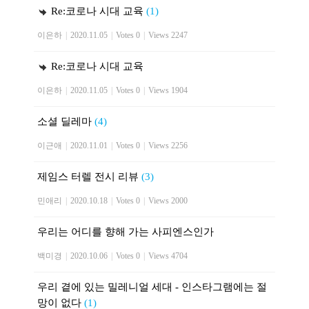
Re:코로나 시대 교육
(1)
이은하
|
2020.11.05
|
Votes 0
|
Views 2247
Re:코로나 시대 교육
이은하
|
2020.11.05
|
Votes 0
|
Views 1904
소셜 딜레마
(4)
이근애
|
2020.11.01
|
Votes 0
|
Views 2256
제임스 터렐 전시 리뷰
(3)
민애리
|
2020.10.18
|
Votes 0
|
Views 2000
우리는 어디를 향해 가는 사피엔스인가
백미경
|
2020.10.06
|
Votes 0
|
Views 4704
우리 곁에 있는 밀레니얼 세대 - 인스타그램에는 절
망이 없다
(1)