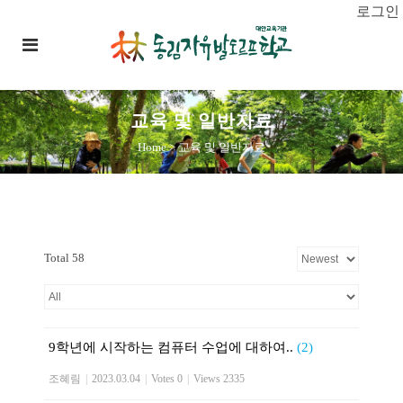
로그인
교육 및 일반자료
Home
>
교육 및 일반자료
Total 58
9학년에 시작하는 컴퓨터 수업에 대하여..
(2)
조혜림
|
2023.03.04
|
Votes 0
|
Views 2335