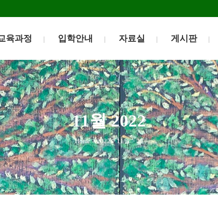
교육과정
입학안내
자료실
게시판
11월 2022
Home
>
2022
>
11월
>
20